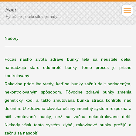
Noni
Vylieč svoje telo silou prírody!
Nádory
Počas nášho života
zdravé
bunky
tela
sa neustále delia,
nahradzujú staré
odumreté
bunky
.
Tento
proces
je prísne
kontrolovaný
.
R
akovina príde
iba
vtedy
,
keď
sa
bunky
začnú
deliť
neriadeným,
nekontrolovaným
spôsobom
.
Pôvodne
zdravé
bunky
zmenia
genetický
kód
,
a takto z
mutovaná
bunka
stráca kontrolu
nad
delením.
U zdravého
človeka
účinný
imunitný
systém
rozpozná
a
ničí
zmutované bunky
,
než
sa
začnú
nekontrolovane
deliť
.
Niekedy
však
tento
systém
zlyhá
,
rakovinové
bunky
prežijú
a
začnú sa
násobiť
.