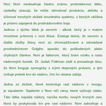
Hoci
Noni
neobsahuje
žiadnu
známu
protinádorovú
látku
,
výsledky ukazujú
,
že
môže
stimulovať produkciu
,
aktivitu
a
účinnosť mnohých
zložiek
imunitného
systému
,
z ktorých
väčšina
je
priamo
zapojená do
protinádorového
boja
.
Jednou z týchto
látok
je
xeronín
-
alkoid
,
ktorý je
v
malom
množstve
prítomný
v
noni
šťave
.
Existuje
teória
,
že
x
eronín
a
ďalšie zložky
šťavy
noni
sú zhromažďované
a
odosielané
prostredníctvom
Golgiho
aparátu
do
poškodených
alebo
chybných
článkov
.
Noni
je
faktorom
,
ktorý
bráni vzniku
a
rastu
nádorových
buniek
.
Dr.
Judah
Folkman
zistil a
presadzuje
tézu
,
že
Noni
funguje
synergicky
s
inými
stopovými
prvkami,
a
tým
znižuje
prietok
krvi do
nádoru, čím ho vlastne zabíja
.
Jedna
zo zložiek
,
ktoré kontrolujú
rast
nádorov
v
mozgu
,
je
squalamin
. Sqalamin z Noni
ničí
cievy
,
ktoré vyživujú
nádor
.
Táto látka
napáda
nádory,
narúša
tvorbu
nových krvných
ciev
,
ktorá by poskytovala
krv
pre
rast
nádorov
.
Noni
zabraňuje
a