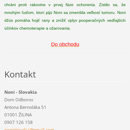
chráni proti
rakovine
v
prvej
fáze ochorenia
.
Zistilo sa
,
že
mnohým
ľuďom
,
ktorí
pijú
Noni
sa
zmenšila
veľkosť
tumoru
.
Noni
džús
pomáha
hojiť
rany
a
znížiť vplyv
pooperačných
vedľajších
účinkov
chemoterapie
a
ožarovania
.
Do obchodu
Kontakt
Noni - Slovakia
Dom Odborov
Antona Bernoláka 51
01001 ŽILINA
0907 126 158
nonislov
akia@gma
il.com