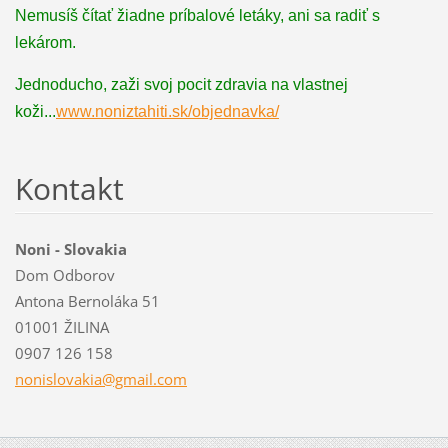
Nemusíš čítať žiadne príbalové letáky, ani sa radiť s
lekárom.
Jednoducho, zaži svoj pocit zdravia na vlastnej
koži...
www.noniztahiti.sk/objednavka/
Kontakt
Noni - Slovakia
Dom Odborov
Antona Bernoláka 51
01001 ŽILINA
0907 126 158
nonislov
akia@gma
il.com