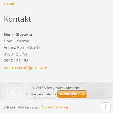
« Späť
Kontakt
Noni - Slovakia
Dom Odborov
Antona Bernoláka 51
01001 ŽILINA
0907 126 158
nonislov
akia@gma
il.com
© 2013 Všetky práva vyhradené.
Tvorba webu zdarma
Zobraziť:
Mobilnú verziu
|
Štandardnú verziu